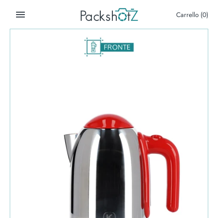
Salta
Carrello
(0)
al
contenuto