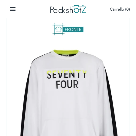
Salta
Carrello
(0)
al
contenuto