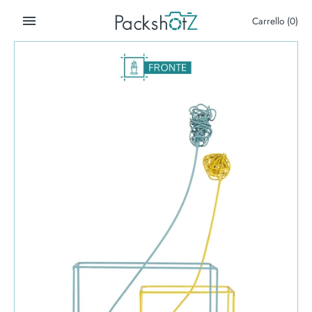
Salta
Carrello
(0)
al
contenuto