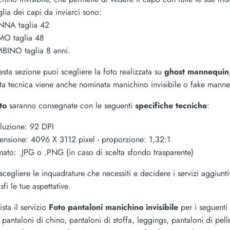
glia dei capi da inviarci sono:
NNA taglia 42
MO taglia 48
MBINO taglia 8 anni.
esta sezione puoi scegliere la foto realizzata su
ghost mannequin
a tecnica viene anche nominata manichino invisibile o fake manne
oto
saranno consegnate con le seguenti
specifiche tecniche
:
oluzione: 92 DPI
ensione: 4096 X 3112 pixel - proporzione: 1,32:1
mato: .JPG o .PNG (in caso di scelta sfondo trasparente)
scegliere le inquadrature che necessiti e decidere i servizi aggiunt
sfi le tue aspettative.
sta il servizio
Foto pantaloni manichino invisibile
per i seguenti
, pantaloni di chino, pantaloni di stoffa, leggings, pantaloni di pel