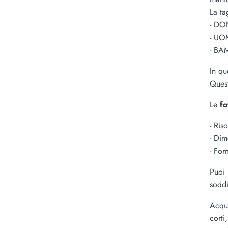
La ta
- DO
- UO
- BA
In qu
Quest
Le
f
- Ris
- Dim
- For
Puoi 
soddi
Acqui
corti