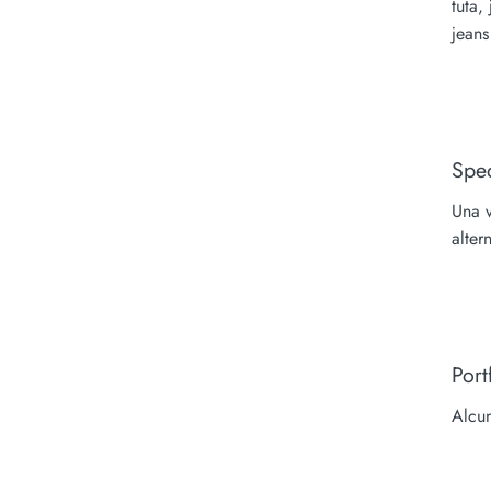
tuta,
jeans
Spe
Una v
alter
Port
Alcun