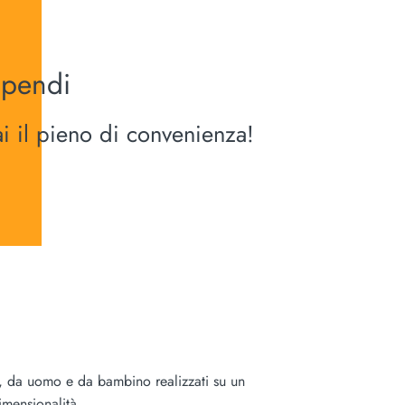
spendi
ai il pieno di convenienza!
na, da uomo e da bambino realizzati su un
imensionalità.