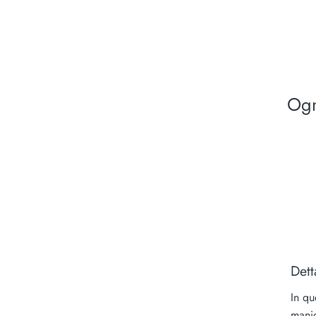
Ogn
Dett
In qu
manic