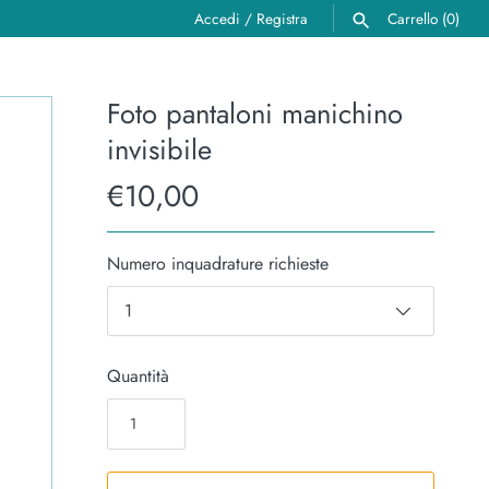
Accedi
/
Registra
Carrello
(0)
CERCA
Foto pantaloni manichino
invisibile
€10,00
Numero inquadrature richieste
1
Quantità