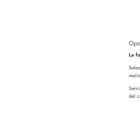
Opzi
La f
Selez
reali
Servi
del c