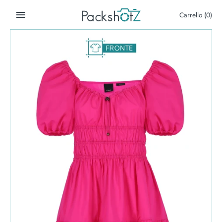
Salta
Carrello
(0)
al
contenuto